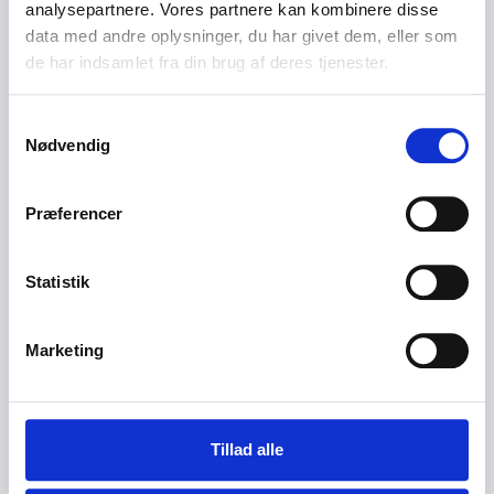
analysepartnere. Vores partnere kan kombinere disse
data med andre oplysninger, du har givet dem, eller som
de har indsamlet fra din brug af deres tjenester.
S
Nødvendig
a
m
t
Præferencer
y
k
k
Statistik
e
v
Marketing
a
l
g
Tillad alle