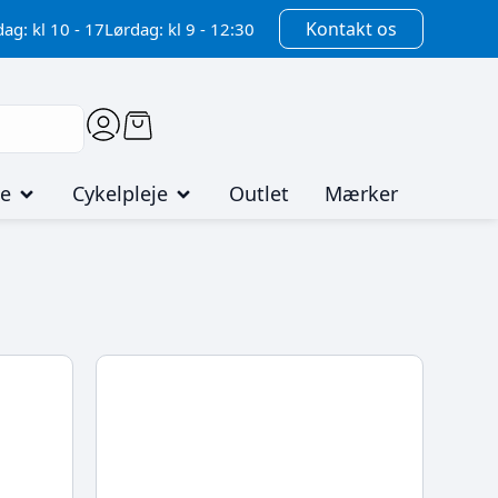
Kontakt os
ag: kl 10 - 17
Lørdag: kl 9 - 12:30
me
Cykelpleje
Outlet
Mærker