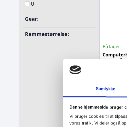
U
Gear:
Rammestørrelse:
På lager
Computerh
mount Cyc
99,00
kr.
Tilføj til ku
Samtykke
Denne hjemmeside bruger c
Vi bruger cookies til at tilpas
vores trafik. Vi deler også 