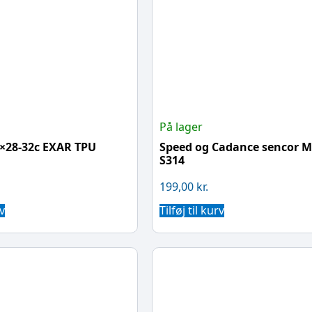
På lager
0×28-32c EXAR TPU
Speed og Cadance sencor 
S314
199,00
kr.
rv
Tilføj til kurv