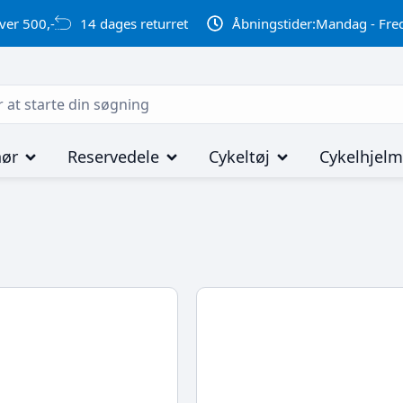
ver 500,-
14 dages returret
Åbningstider:
Mandag - Fred
hør
Reservedele
Cykeltøj
Cykelhjel