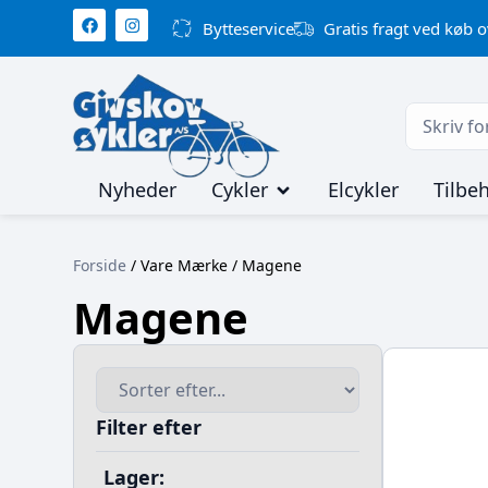
Bytteservice
Gratis fragt ved køb o
Nyheder
Cykler
Elcykler
Tilbe
Forside
/ Vare Mærke / Magene
Magene
Filter efter
Lager: