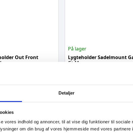
På lager
older Out Front
Lygteholder Sadelmount G
lus
fit Magene
119,00
kr.
rv
Tilføj til kurv
Detaljer
ookies
se vores indhold og annoncer, til at vise dig funktioner til sociale
oplysninger om din brug af vores hjemmeside med vores partnere i