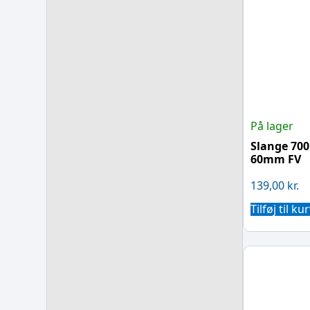
På lager
Slange 70
60mm FV
139,00
kr.
Tilføj til ku