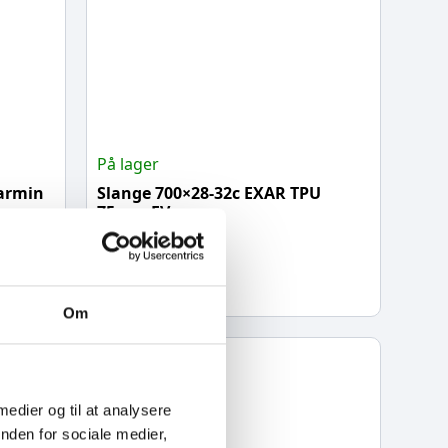
På lager
armin
Slange 700×28-32c EXAR TPU
75mm FV
139,00
kr.
Tilføj til kurv
Om
 medier og til at analysere
nden for sociale medier,