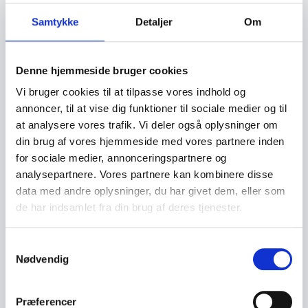
Samtykke
Detaljer
Om
Denne hjemmeside bruger cookies
Vi bruger cookies til at tilpasse vores indhold og
annoncer, til at vise dig funktioner til sociale medier og til
at analysere vores trafik. Vi deler også oplysninger om
din brug af vores hjemmeside med vores partnere inden
for sociale medier, annonceringspartnere og
På lager
analysepartnere. Vores partnere kan kombinere disse
Flaske 500ml klar
data med andre oplysninger, du har givet dem, eller som
m.skruelåg
de har indsamlet fra din brug af deres tjenester.
39,00
kr.
S
Tilføj til kurv
Nødvendig
a
m
t
Præferencer