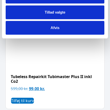
Tillad valgte
Afvis
Tubeless Repairkit Tubimaster Plus II inkl
Co2
599,00
kr.
99,00
kr.
Tilføj til kurv