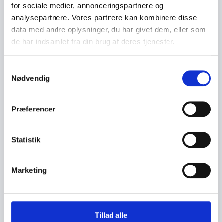
for sociale medier, annonceringspartnere og
analysepartnere. Vores partnere kan kombinere disse
data med andre oplysninger, du har givet dem, eller som
de har indsamlet fra din brug af deres tjenester.
S
Nødvendig
a
m
t
Præferencer
y
k
k
Statistik
e
v
Marketing
a
l
g
Tillad alle