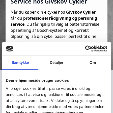
Service hos Givskov Cykler
Når du køber din elcykel hos
Givskov Cykler
,
får du
professionel rådgivning og personlig
service
. Du får hjælp til valg af batteristørrelse,
opsætning af Bosch-systemet og korrekt
tilpasning, så din cykel passer perfekt til dine
behov.
🔗 Læs mere om Trek her:
Trek Bikes Danmark
Samtykke
Detaljer
Om
Relaterede varer
Denne hjemmeside bruger cookies
Vi bruger cookies til at tilpasse vores indhold og
annoncer, til at vise dig funktioner til sociale medier og til
TILBUD!
at analysere vores trafik. Vi deler også oplysninger om
din brug af vores hjemmeside med vores partnere inden
for sociale medier, annonceringspartnere og