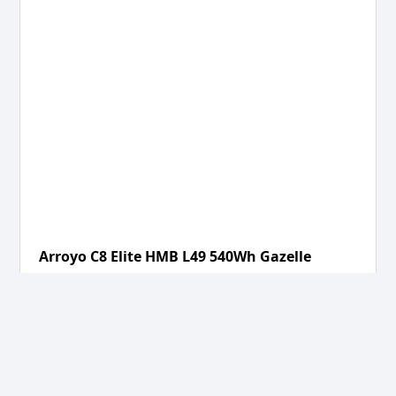
Arroyo C8 Elite HMB L49 540Wh Gazelle
25.999,00
kr.
22.999,00
kr.
Tilføj til kurv