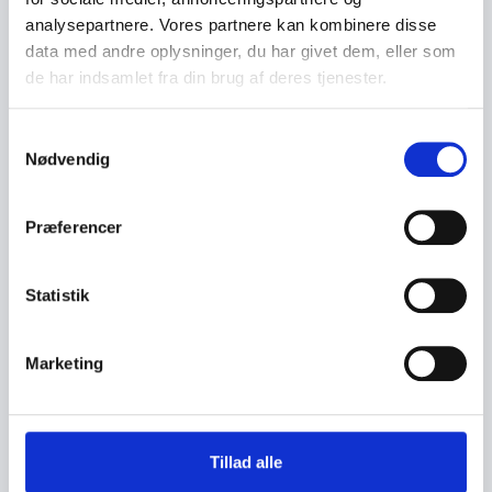
analysepartnere. Vores partnere kan kombinere disse
data med andre oplysninger, du har givet dem, eller som
de har indsamlet fra din brug af deres tjenester.
S
Nødvendig
a
m
t
Præferencer
y
k
k
Statistik
e
v
Marketing
a
l
g
Tillad alle