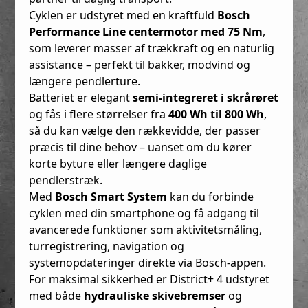
Cyklen er udstyret med en kraftfuld
Bosch
Performance Line centermotor med 75 Nm
,
som leverer masser af trækkraft og en naturlig
assistance – perfekt til bakker, modvind og
længere pendlerture.
Batteriet er elegant
semi-integreret i skrårøret
og fås i flere størrelser fra
400 Wh til 800 Wh
,
så du kan vælge den rækkevidde, der passer
præcis til dine behov – uanset om du kører
korte byture eller længere daglige
pendlerstræk.
Med
Bosch Smart System
kan du forbinde
cyklen med din smartphone og få adgang til
avancerede funktioner som aktivitetsmåling,
turregistrering, navigation og
systemopdateringer direkte via Bosch-appen.
For maksimal sikkerhed er District+ 4 udstyret
med både
hydrauliske skivebremser
og