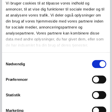
Vi bruger cookies til at tilpasse vores indhold og
annoncer, til at vise dig funktioner til sociale medier og til
at analysere vores trafik. Vi deler også oplysninger om
din brug af vores hjemmeside med vores partnere inden
for sociale medier, annonceringspartnere og
analysepartnere. Vores partnere kan kombinere disse
data med andre oplysninger, du har givet dem, eller som
de har indsamlet fra din brug af deres tjenester.
S
Nødvendig
a
m
t
Præferencer
y
k
k
Statistik
e
v
Marketing