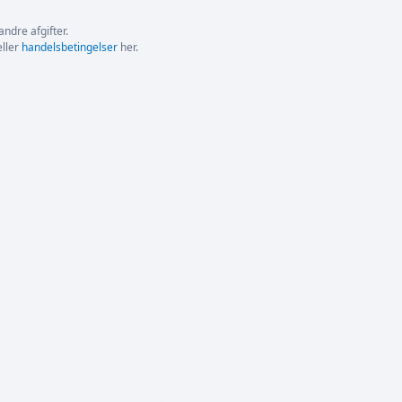
andre afgifter.
ller
handelsbetingelser
her.