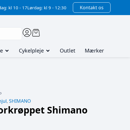
Kontakt os
ag: kl 10 - 17
Lørdag: kl 9 - 12:30
me
Cykelpleje
Outlet
Mærker
P
jul
,
SHIMANO
forkrøppet Shimano