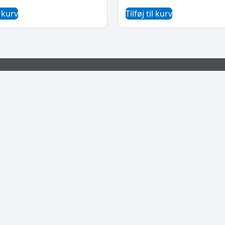
l kurv
Tilføj til kurv
ioner
Links
Links
Finansie
1B, 7800 Skive
Kontakt os
9 10
Shimano
Om butikken
Center
ik@givskov-
Om værkstedet
Givskov
233