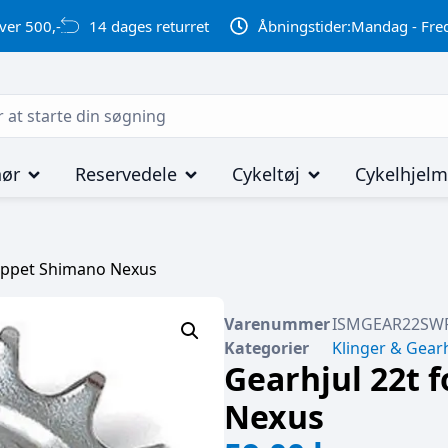
ver 500,-
14 dages returret
Åbningstider:
Mandag - Fred
hør
Reservedele
Cykeltøj
Cykelhjel
røppet Shimano Nexus
Varenummer
ISMGEAR22SW
Kategorier
Klinger & Gearh
Gearhjul 22t 
Nexus