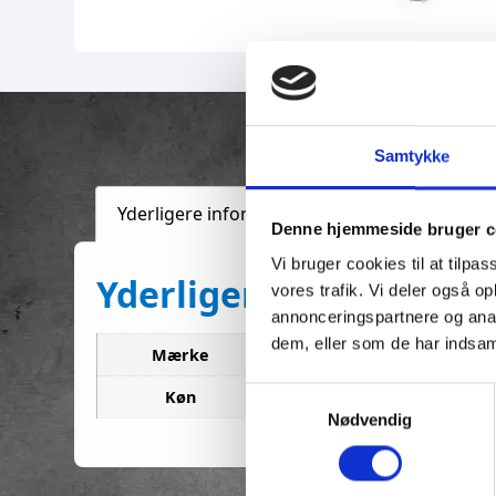
Samtykke
Yderligere information
Denne hjemmeside bruger c
Vi bruger cookies til at tilpas
Yderligere informatio
vores trafik. Vi deler også 
annonceringspartnere og anal
dem, eller som de har indsaml
Mærke
Shimano
S
Køn
U
Nødvendig
a
m
t