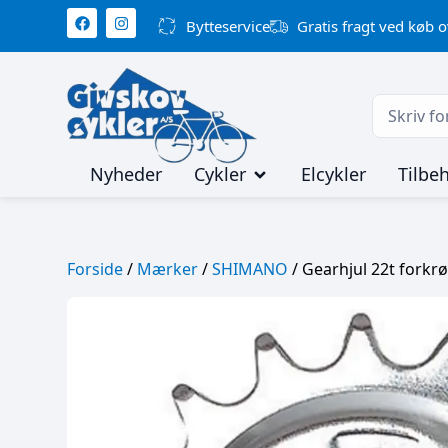
Bytteservice
Gratis fragt ved køb o
Nyheder
Cykler
Elcykler
Tilbe
Forside
/
Mærker
/
SHIMANO
/ Gearhjul 22t fork