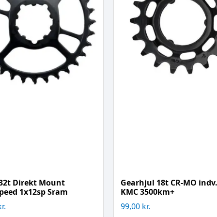
 32t Direkt Mount
Gearhjul 18t CR-MO indv.
speed 1x12sp Sram
KMC 3500km+
kr.
99,00
kr.