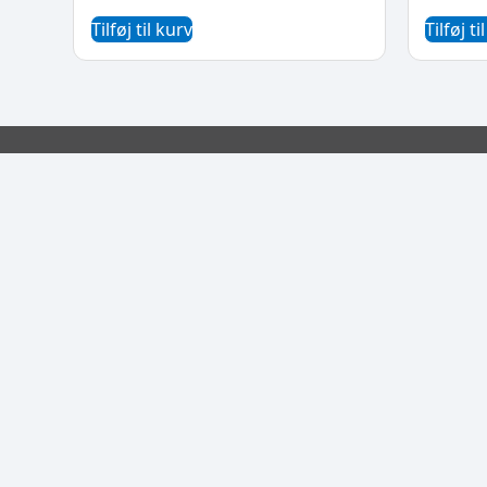
Tilføj til kurv
Tilføj ti
Informat
Viborgvej 2
TLF: 70 26 0
E-mail: but
Givskov Cykler A/S
cykler.dk
CVR: 15264