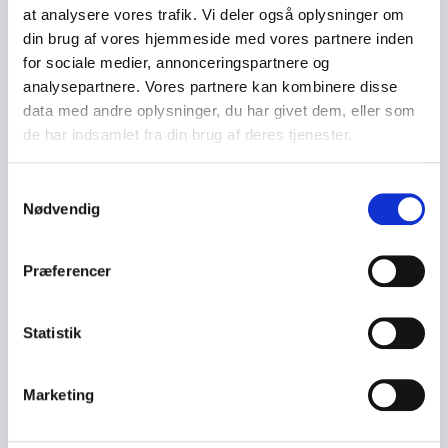
at analysere vores trafik. Vi deler også oplysninger om
din brug af vores hjemmeside med vores partnere inden
for sociale medier, annonceringspartnere og
analysepartnere. Vores partnere kan kombinere disse
data med andre oplysninger, du har givet dem, eller som
de har indsamlet fra din brug af deres tjenester.
S
Nødvendig
a
m
t
Præferencer
y
k
k
Statistik
e
v
Marketing
a
l