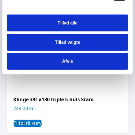
l
g
Tillad alle
Tillad valgte
Afvis
Klinge 39t ø130 triple 5-huls Sram
249,00
kr.
Tilføj til kurv