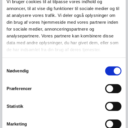
Vi bruger cookies til at tilpasse vores indhold og
annoncer, til at vise dig funktioner til sociale medier og til
at analysere vores trafik. Vi deler også oplysninger om
din brug af vores hjemmeside med vores partnere inden
for sociale medier, annonceringspartnere og
analysepartnere. Vores partnere kan kombinere disse
data med andre oplysninger, du har givet dem, eller som
de har indsamlet fra din brug af deres tjenester.
S
Nødvendig
a
m
t
Præferencer
y
k
k
Statistik
e
v
Marketing
a