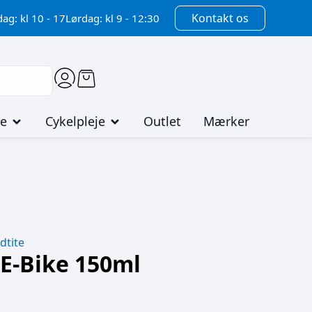
Kontakt os
ag: kl 10 - 17
Lørdag: kl 9 - 12:30
me
Cykelpleje
Outlet
Mærker
dtite
E-Bike 150ml