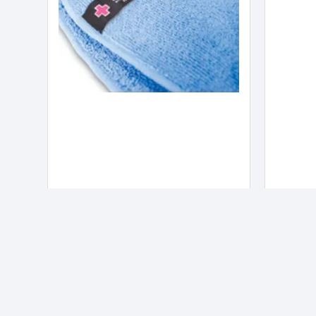
Microfiber klude polish blue
Polish 
Off
99,00
kr.
249,00
Tilføj til kurv
Tilføj ti