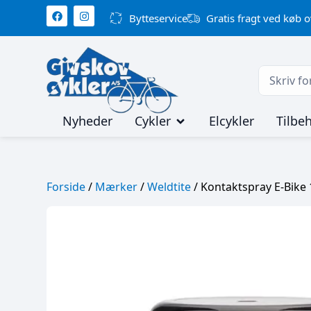
Bytteservice
Gratis fragt ved køb o
Nyheder
Cykler
Elcykler
Tilbe
Forside
/
Mærker
/
Weldtite
/ Kontaktspray E-Bike