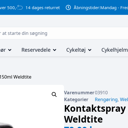
ver 500,-
14 dages returret
Åbningstider:
Mandag - Fred
hør
Reservedele
Cykeltøj
Cykelhjel
 150ml Weldtite
Varenummer
03910
Kategorier
Rengøring
,
Wel
Kontaktspray 
Weldtite