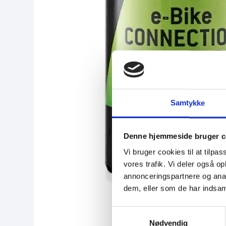
Samtykke
Denne hjemmeside bruger c
Vi bruger cookies til at tilpas
vores trafik. Vi deler også 
annonceringspartnere og anal
dem, eller som de har indsaml
S
Nødvendig
a