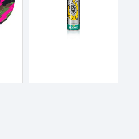
Power Brake Cleaner 750ml
Motorex Aerosol
129,00
kr.
Tilføj til kurv