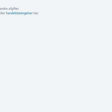
andre afgifter.
ller
handelsbetingelser
her.