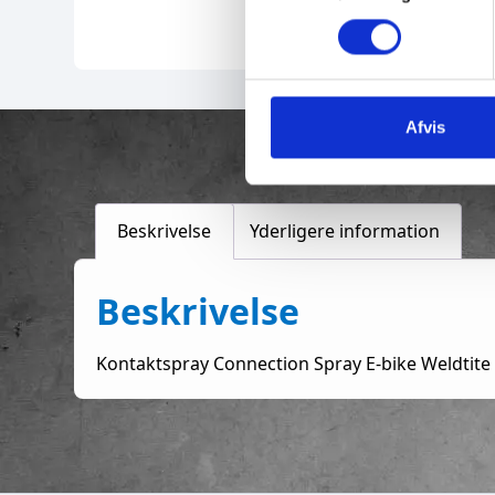
m
t
y
k
Afvis
k
e
v
a
Beskrivelse
Yderligere information
l
g
Beskrivelse
Kontaktspray Connection Spray E-bike Weldtite