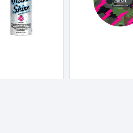
Miracle shine 500ml Muc-
Cover Disc Brake Camo
Cleaning Muc-Off
kr.
349,00
kr.
l kurv
Tilføj til kurv