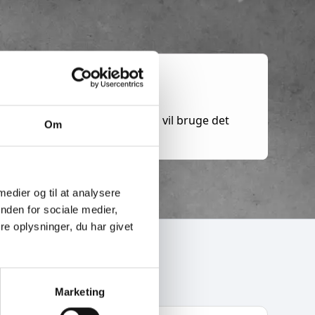
 at vælge imellem, så du altid vil bruge det
Om
 medier og til at analysere
nden for sociale medier,
e oplysninger, du har givet
Marketing