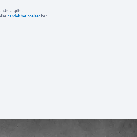
andre afgifter.
ller
handelsbetingelser
her.