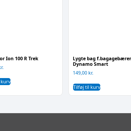
or Ion 100 R Trek
Lygte bag f.bagagebær
Dynamo Smart
kr.
149,00
kr.
l kurv
Tilføj til kurv