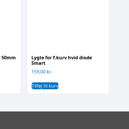
er 50mm
Lygte for f.kurv hvid diode
Smart
159,00
kr.
Tilføj til kurv