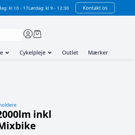
Kontakt os
ag: kl 10 - 17
Lørdag: kl 9 - 12:30
me
Cykelpleje
Outlet
Mærker
1
 holdere
000lm inkl
 Mixbike