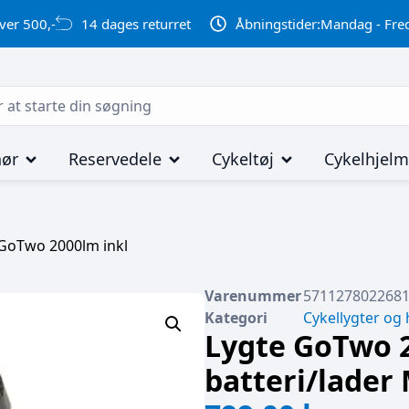
ver 500,-
14 dages returret
Åbningstider:
Mandag - Fred
hør
Reservedele
Cykeltøj
Cykelhjel
 GoTwo 2000lm inkl
Varenummer
571127802268
Kategori
Cykellygter og
Lygte GoTwo 2
batteri/lader