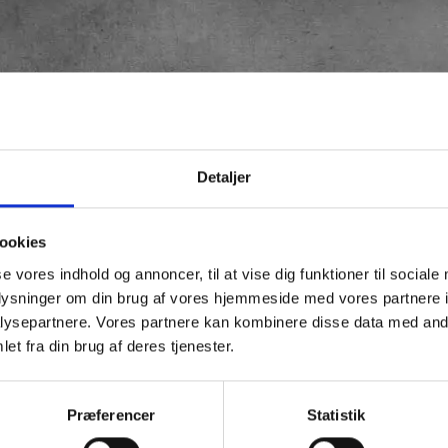
 mørket. Med de 4 forskellige lysfunktioner bør der være nok
Detaljer
e lys funktion holder i op til 10 timer
ookies
se vores indhold og annoncer, til at vise dig funktioner til sociale
oplysninger om din brug af vores hjemmeside med vores partnere i
ysepartnere. Vores partnere kan kombinere disse data med andr
et fra din brug af deres tjenester.
Præferencer
Statistik