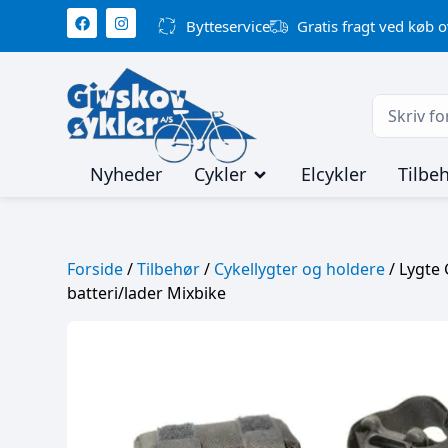
Bytteservice
Gratis fragt ved køb o
Nyheder
Cykler
Elcykler
Tilbe
Forside
/
Tilbehør
/
Cykellygter og holdere
/ Lygte
batteri/lader Mixbike