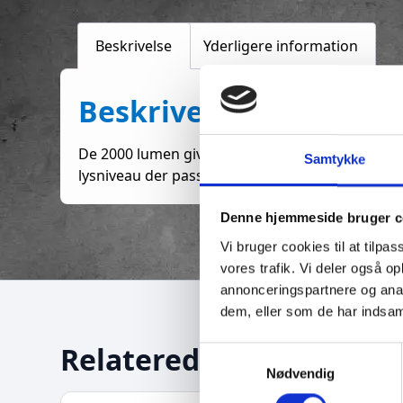
Beskrivelse
Yderligere information
Beskrivelse
De 2000 lumen giver dig en masse lys til turen i
Samtykke
lysniveau der passer bedst til din tur.Den længst
Denne hjemmeside bruger c
Vi bruger cookies til at tilpas
vores trafik. Vi deler også 
annonceringspartnere og anal
dem, eller som de har indsaml
Relaterede varer
S
Nødvendig
a
m