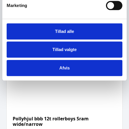
v
Marketing
a
l
g
Tillad alle
Tillad valgte
Afvis
Pollyhjul bbb 12t rollerboys Sram
wide/narrow