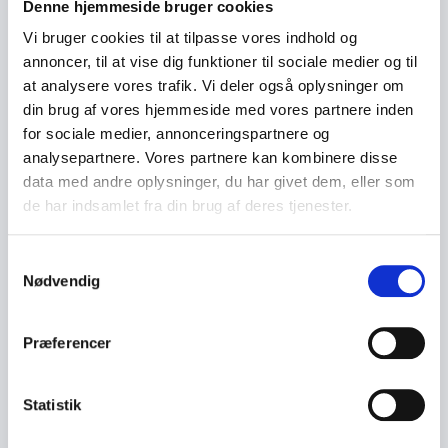
Denne hjemmeside bruger cookies
Vi bruger cookies til at tilpasse vores indhold og
annoncer, til at vise dig funktioner til sociale medier og til
at analysere vores trafik. Vi deler også oplysninger om
din brug af vores hjemmeside med vores partnere inden
for sociale medier, annonceringspartnere og
analysepartnere. Vores partnere kan kombinere disse
data med andre oplysninger, du har givet dem, eller som
de har indsamlet fra din brug af deres tjenester.
S
Nødvendig
a
m
t
Præferencer
y
k
k
Statistik
e