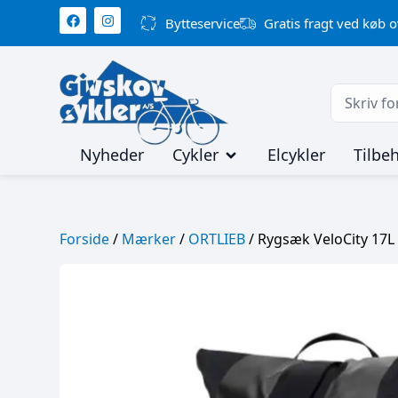
Bytteservice
Gratis fragt ved køb o
Nyheder
Cykler
Elcykler
Tilbe
Forside
/
Mærker
/
ORTLIEB
/ Rygsæk VeloCity 17L