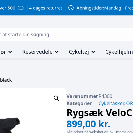
ver 500,-
14 dages returret
Åbningstider:
Mandag - Fred
hør
Reservedele
Cykeltøj
Cykelhjel
 black
Varenummer
R4300
Kategorier
Cykeltasker
,
OR
Rygsæk VeloCi
899,00
kr.
Alle priser på websitet er inkl. moms og 