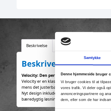
Beskrivelse
Yderligere information
Samtykke
Beskrivelse
Denne hjemmeside bruger c
Velocity: Den perfekte rygsæk til hverdag og
Velocity er en klassiker fra ORTLIEB, kendt fo
Vi bruger cookies til at tilpas
mens det justerbare og aftagelige hoftebælte giv
vores trafik. Vi deler også 
Nyt design inkluderer en stor indvendig lomme 
annonceringspartnere og anal
bæredygtig løsning, der forlænger taskens levetid
dem, eller som de har indsaml