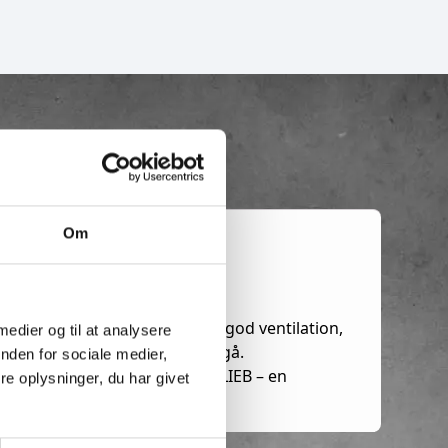
Om
timerede rygpolstring sikrer god ventilation,
 medier og til at analysere
 er tasken nem at pakke og tilgå.
nden for sociale medier,
s op, kan den fornyes hos ORTLIEB – en
e oplysninger, du har givet
fritid.