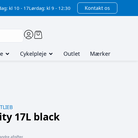
Kontakt os
ag: kl 10 - 17
Lørdag: kl 9 - 12:30
me
Cykelpleje
Outlet
Mærker
TLIEB
ty 17L black
andre afgifter.