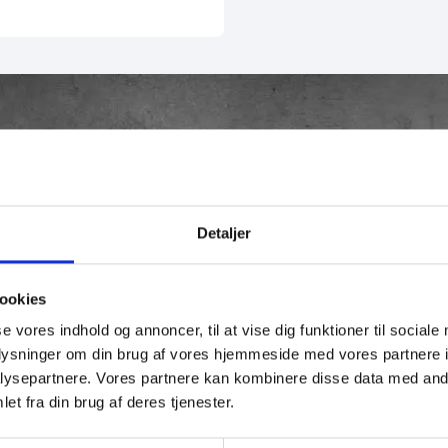
Detaljer
ookies
 arbejde
r sin holdbarhed, vandtæthed og komfort. Den ergonomisk op
se vores indhold og annoncer, til at vise dig funktioner til sociale
er ekstra fleksibilitet. Med en praktisk Velcro-rullelukning
oplysninger om din brug af vores hjemmeside med vores partnere i
med lynlås og et polstret laptoprum. Skulle Velcroen slide
ysepartnere. Vores partnere kan kombinere disse data med andr
. Velocity er din pålidelige følgesvend til arbejde, skole og 
et fra din brug af deres tjenester.