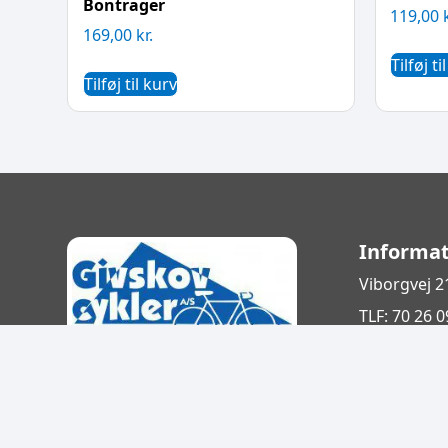
Bontrager
119,00
169,00
kr.
Tilføj ti
Tilføj til kurv
Informat
Viborgvej 2
TLF: 70 26 0
E-mail: but
Givskov Cykler A/S
cykler.dk
CVR: 15264