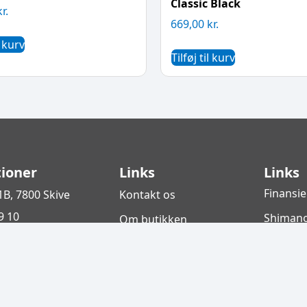
Classic Black
kr.
669,00
kr.
l kurv
Tilføj til kurv
ioner
Links
Links
Finansie
1B, 7800 Skive
Kontakt os
9 10
Shimano
Om butikken
Center
ik@givskov-
Om værkstedet
Givskov
233