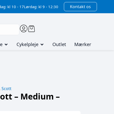
Kontakt os
ag: kl 10 - 17
Lørdag: kl 9 - 12:30
me
Cykelpleje
Outlet
Mærker
,
Scott
cott – Medium –