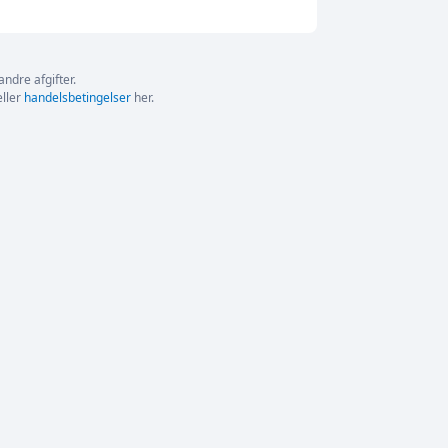
andre afgifter.
ller
handelsbetingelser
her.