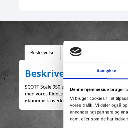
Beskrivelse
Yderligere information
Beskrivelse
Samtykke
SCOTT Scale 950 er udstyret med en helt ny, ul
Denne hjemmeside bruger c
med vores RideLoc teknologi til at give mulighe
Vi bruger cookies til at tilpas
økonomisk overkommelig hardtail designet til 
vores trafik. Vi deler også 
annonceringspartnere og anal
dem, eller som de har indsaml