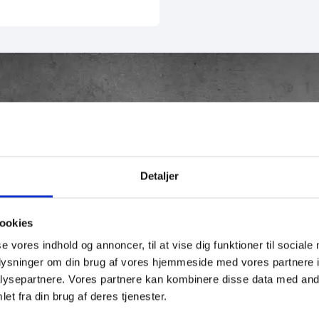
Detaljer
tralet Alloy Frame. 950 kommer fuldt udstyret med en FOX 
ookies
d for tre indstillinger for at optimere din tur. Med samme 
se vores indhold og annoncer, til at vise dig funktioner til sociale
verdensklasse hastighed.
oplysninger om din brug af vores hjemmeside med vores partnere i
ysepartnere. Vores partnere kan kombinere disse data med andr
et fra din brug af deres tjenester.