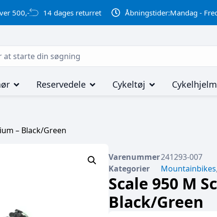
ver 500,-
14 dages returret
Åbningstider:
Mandag - Fred
hør
Reservedele
Cykeltøj
Cykelhjel
dium – Black/Green
Varenummer
241293-007
Kategorier
Mountainbikes
Scale 950 M S
Black/Green