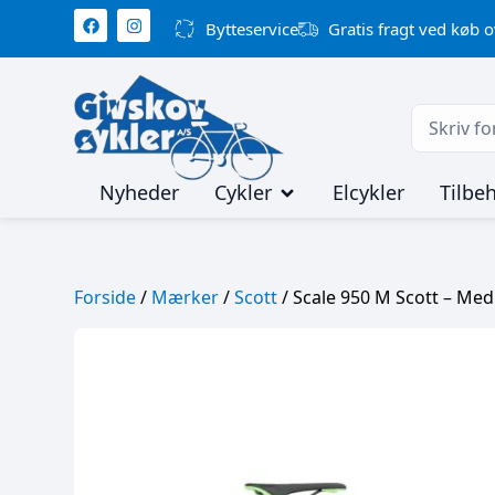
Bytteservice
Gratis fragt ved køb o
Nyheder
Cykler
Elcykler
Tilbe
Forside
/
Mærker
/
Scott
/ Scale 950 M Scott – Me