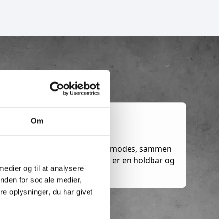
Om
32 Float gaffel med tre ydeevne modes, sammen
geometri som IKT Carbon, dette er en holdbar og
 medier og til at analysere
nden for sociale medier,
e oplysninger, du har givet