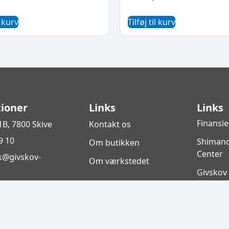
l kurv
Tilføj til kurv
ioner
Links
Links
Finansie
1B, 7800 Skive
Kontakt os
9 10
Shimano
Om butikken
Center
ik@givskov-
Om værkstedet
Givskov
233