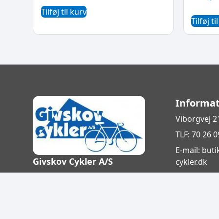
Tilføj til kurv
Tilføj ti
Informat
Viborgvej 2
TLF: 70 26 0
E-mail: but
Givskov Cykler A/S
cykler.dk
CVR: 15264